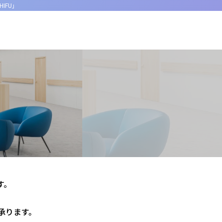
IFU」
す。
承ります。