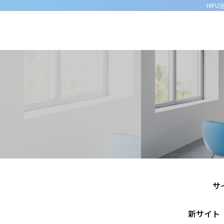
HIF
サ
新サイト