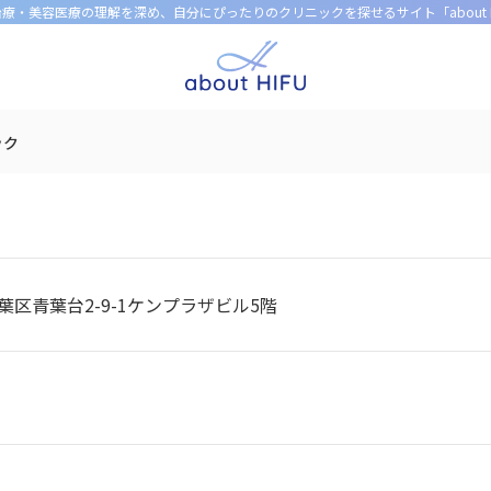
U治療・美容医療の理解を深め、
自分にぴったりのクリニックを探せるサイト「about H
ック
区青葉台2-9-1ケンプラザビル5階