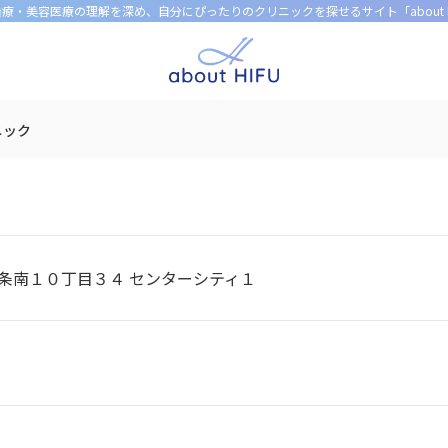
U治療・美容医療の理解を深め、
自分にぴったりのクリニックを探せるサイト「about H
ニック
条南１０丁目３４ センターシティ１